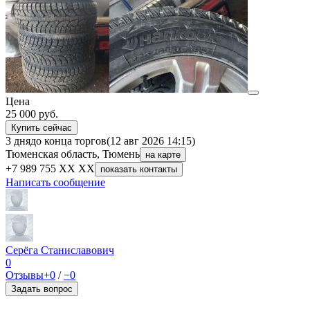
Цена
25 000
руб.
Купить сейчас
3 дня
до конца торгов
(12 авг 2026 14:15)
Тюменская область, Тюмень
на карте
+7 989 755 XX XX
показать контакты
Написать сообщение
Серёга Станиславович
0
Отзывы
+0
/
−0
Задать вопрос