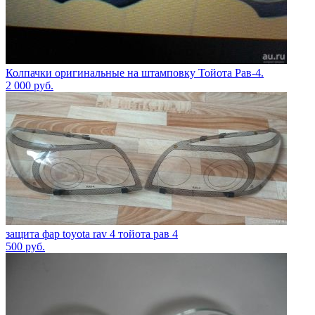
Колпачки оригинальные на штамповку Тойота Рав-4.
2 000
руб.
защита фар toyota rav 4 тойота рав 4
500
руб.