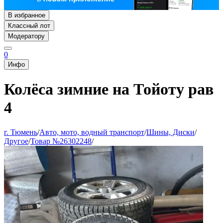
В избранное
Классный лот
Модератору
0
Инфо
Колёса зимние на Тойоту рав
4
г. Тюмень
/
Авто, мото, водный транспорт
/
Шины, Диски
/
Другое
/
Товар №26302248
/