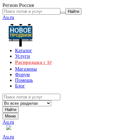
Регион
Россия
Найти
Au.ru
Каталог
Услуги
Распродажа с 1
₽
Магазины
Форум
Помощь
Блог
Найти
Меню
Au.ru
Au.ru