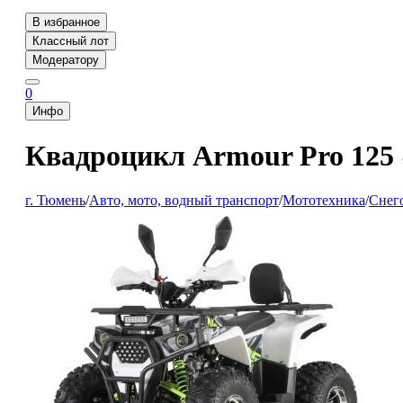
В избранное
Классный лот
Модератору
0
Инфо
Квадроцикл Armour Pro 125 
г. Тюмень
/
Авто, мото, водный транспорт
/
Мототехника
/
Снег