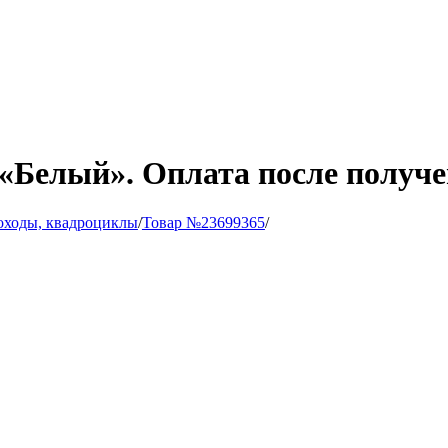
«Белый». Оплата после получе
оходы, квадроциклы
/
Товар №23699365
/