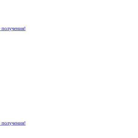
е получения!
е получения!