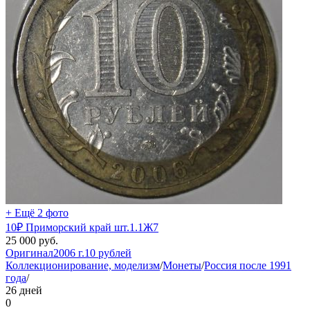
+ Ещё 2 фото
10₽ Приморский край шт.1.1Ж7
25 000
руб.
Оригинал
2006 г.
10 рублей
Коллекционирование, моделизм
/
Монеты
/
Россия после 1991
года
/
26 дней
0