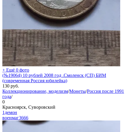
+ Ещё 0 фото
(№19064) 10 рублей 2008 год .Смоленск (СП) БИМ
(современная Россия юбилейка)
130
руб.
Коллекционирование, моделизм
/
Монеты
/
Россия после 1991
года
/
0
Красноярск, Суворовский
1демон
военмаг
3666