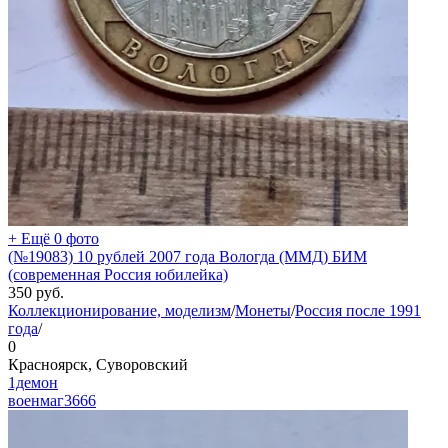
+ Ещё 0 фото
(№19083) 10 рублей 2007 года Вологда (ММД) БИМ
(современная Россия юбилейка)
350
руб.
Коллекционирование, моделизм
/
Монеты
/
Россия после 1991
года
/
0
Красноярск, Суворовский
1демон
военмаг
3666