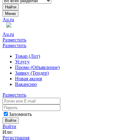
Найти
Меню
Au.ru
Au.ru
Разместить
Разместить
Товар (Лот)
Услугу
Промо (Объявление)
Заявку (Тендер)
Новая акция
Вакансию
Разместить
Запомнить
Войти
Войти
Или:
Регистрация