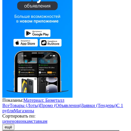
Показаны:
Материал: Биметалл
Все
Товары (Лоты)
Промо (Объявления)
Заявки (Тендеры)
С 1
рубля
Магазины
Сортировать по:
цене
новинкам
ставкам
ещё