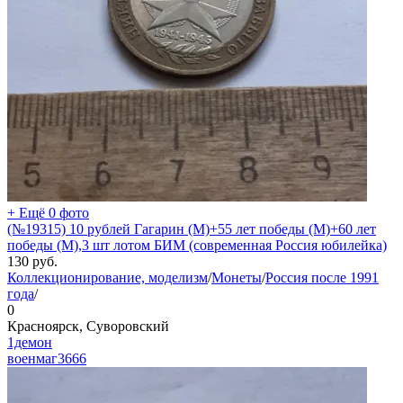
+ Ещё 0 фото
(№19315) 10 рублей Гагарин (М)+55 лет победы (М)+60 лет
победы (М),3 шт лотом БИМ (современная Россия юбилейка)
130
руб.
Коллекционирование, моделизм
/
Монеты
/
Россия после 1991
года
/
0
Красноярск, Суворовский
1демон
военмаг
3666