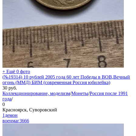
+ Ещё 0 фото
(№19314) 10 рублей 2005 года 60 лет Победы в ВОВ,Вечный
огонь (ММД) БИМ (современная Россия юбилейка)
30
руб.
Коллекционирование, моделизм
/
Монеты
/
Россия после 1991
года
/
0
Красноярск, Суворовский
1демон
военмаг
3666