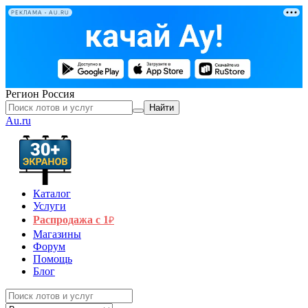
РЕКЛАМА • AU.RU
Регион
Россия
Найти
Au.ru
Каталог
Услуги
Распродажа с 1
₽
Магазины
Форум
Помощь
Блог