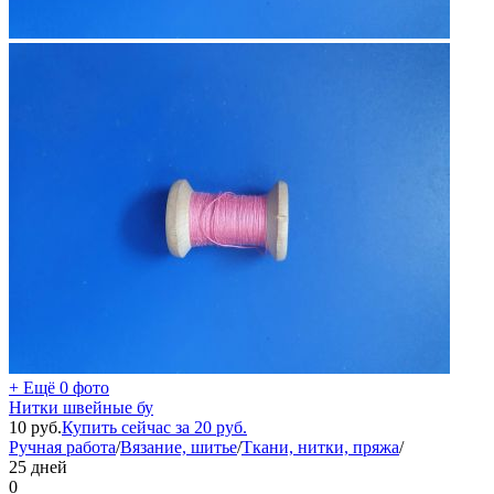
+ Ещё 0 фото
Нитки швейные бу
10
руб.
Купить сейчас за
20
руб.
Ручная работа
/
Вязание, шитье
/
Ткани, нитки, пряжа
/
25 дней
0