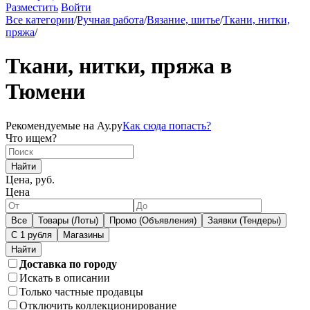
Разместить
Войти
Все категории
/
Ручная работа
/
Вязание, шитье
/
Ткани, нитки,
пряжа
/
Ткани, нитки, пряжа в
Тюмени
Рекомендуемые на Ау.ру
Как сюда попасть?
Что ищем?
Найти
Цена, руб.
Цена
Все
Товары (Лоты)
Промо (Объявления)
Заявки (Тендеры)
С 1 рубля
Магазины
Доставка по городу
Искать в описании
Только частные продавцы
Отключить коллекционирование