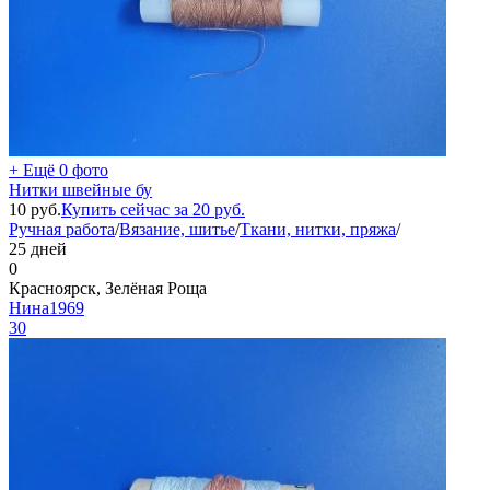
+ Ещё 0 фото
Нитки швейные бу
10
руб.
Купить сейчас за
20
руб.
Ручная работа
/
Вязание, шитье
/
Ткани, нитки, пряжа
/
25 дней
0
Красноярск, Зелёная Роща
Нина1969
30