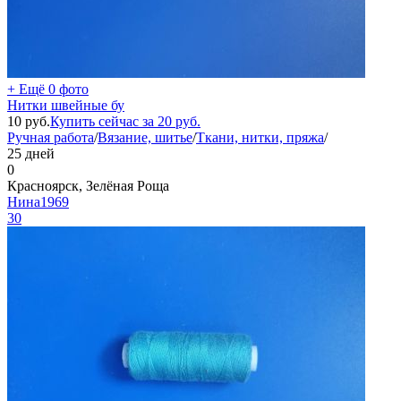
+ Ещё 0 фото
Нитки швейные бу
10
руб.
Купить сейчас за
20
руб.
Ручная работа
/
Вязание, шитье
/
Ткани, нитки, пряжа
/
25 дней
0
Красноярск, Зелёная Роща
Нина1969
30