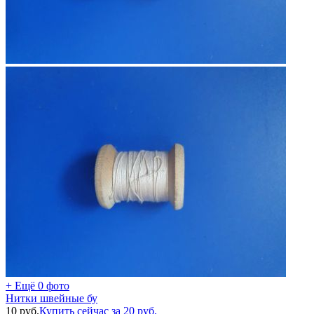
+ Ещё 0 фото
Нитки швейные бу
10
руб.
Купить сейчас за
20
руб.