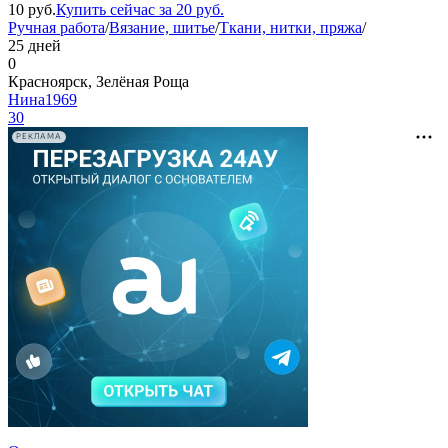
10
руб.
Купить сейчас за
20
руб.
Ручная работа
/
Вязание, шитье
/
Ткани, нитки, пряжа
/
25 дней
0
Красноярск, Зелёная Роща
Нина1969
30
РЕКЛАМА