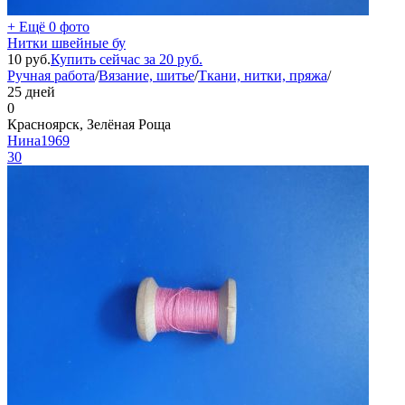
+ Ещё 0 фото
Нитки швейные бу
10
руб.
Купить сейчас за
20
руб.
Ручная работа
/
Вязание, шитье
/
Ткани, нитки, пряжа
/
25 дней
0
Красноярск, Зелёная Роща
Нина1969
30