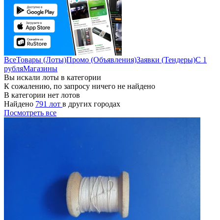
Все
Товары (Лоты)
Промо (Объявления)
Заявки (Тендеры)
С 1
рубля
Магазины
Вы искали лоты в категории
К сожалению, по запросу ничего не найдено
В категории нет лотов
Найдено
791 лот
в других городах
Посмотреть все