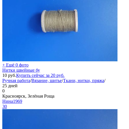
+ Ещё 0 фото
Нитки швейные бу
10
руб.
Купить сейчас за
20
руб.
Ручная работа
/
Вязание, шитье
/
Ткани, нитки, пряжа
/
25 дней
0
Красноярск, Зелёная Роща
Нина1969
30