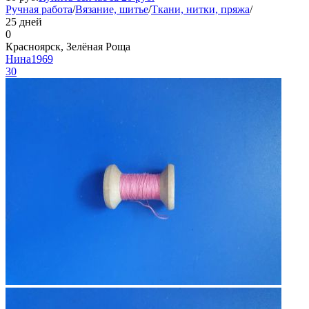
Ручная работа
/
Вязание, шитье
/
Ткани, нитки, пряжа
/
25 дней
0
Красноярск, Зелёная Роща
Нина1969
30