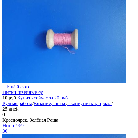
+ Ещё 0 фото
Нитки швейные бу
10
руб.
Купить сейчас за
20
руб.
Ручная работа
/
Вязание, шитье
/
Ткани, нитки, пряжа
/
25 дней
0
Красноярск, Зелёная Роща
Нина1969
30