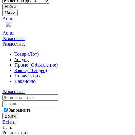
Найти
Меню
Au.ru
Au.ru
Разместить
Разместить
Товар (Лот)
Услугу
Промо (Объявление)
Заявку (Тендер)
Новая акция
Вакансию
Разместить
Запомнить
Войти
Войти
Или:
Регистрация