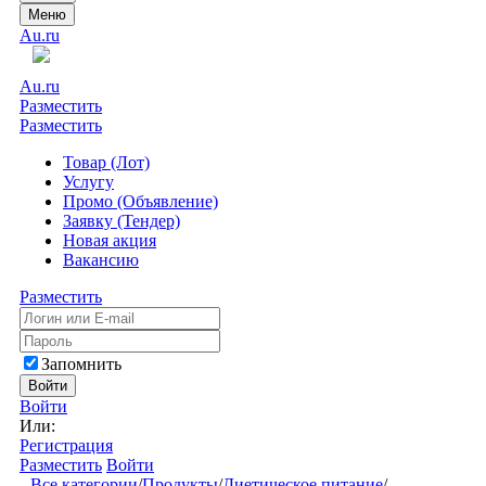
Меню
Au.ru
Au.ru
Разместить
Разместить
Товар (Лот)
Услугу
Промо (Объявление)
Заявку (Тендер)
Новая акция
Вакансию
Разместить
Запомнить
Войти
Войти
Или:
Регистрация
Разместить
Войти
Все категории
/
Продукты
/
Диетическое питание
/