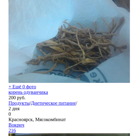
+ Ещё 0 фото
корень одуванчика
200
руб.
Продукты
/
Диетическое питание
/
2 дня
0
Красноярск, Мясокомбинат
Вокрич
216