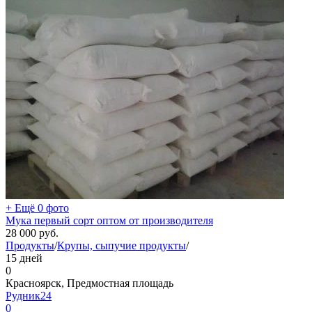
+ Ещё 0 фото
Мука первый сорт оптом от производителя
28 000
руб.
Продукты
/
Крупы, сыпучие продукты
/
15 дней
0
Красноярск, Предмостная площадь
Рудник24
0