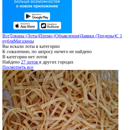
Все
Товары (Лоты)
Промо (Объявления)
Заявки (Тендеры)
С 1
рубля
Магазины
Вы искали лоты в категории
К сожалению, по запросу ничего не найдено
В категории нет лотов
Найдено
27 лотов
в других городах
Посмотреть все