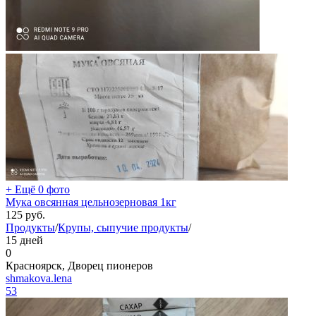
+ Ещё 0 фото
Мука овсянная цельнозерновая 1кг
125
руб.
Продукты
/
Крупы, сыпучие продукты
/
15 дней
0
Красноярск, Дворец пионеров
shmakova.lena
53