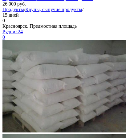
26 000
руб.
Продукты
/
Крупы, сыпучие продукты
/
15 дней
0
Красноярск, Предмостная площадь
Рудник24
0