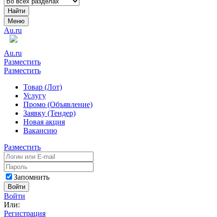
Найти
Меню
Au.ru
Au.ru
Разместить
Разместить
Товар (Лот)
Услугу
Промо (Объявление)
Заявку (Тендер)
Новая акция
Вакансию
Разместить
Запомнить
Войти
Войти
Или:
Регистрация