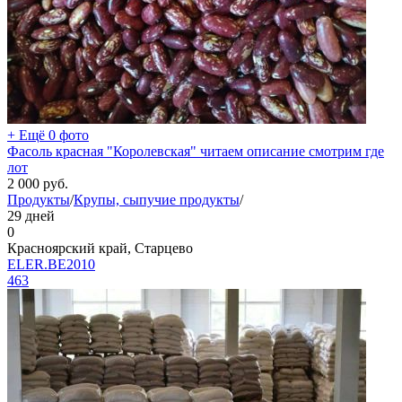
+ Ещё 0 фото
Фасоль красная "Королевская" читаем описание смотрим где
лот
2 000
руб.
Продукты
/
Крупы, сыпучие продукты
/
29 дней
0
Красноярский край, Старцево
ELER.BE2010
463