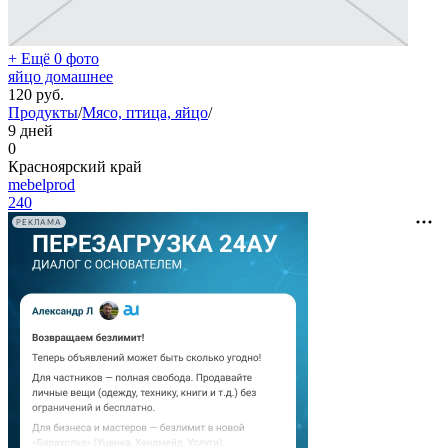
+ Ещё 0 фото
яйцо домашнее
120
руб.
Продукты
/
Мясо, птица, яйцо
/
9 дней
0
Красноярский край
mebelprod
240
РЕКЛАМА