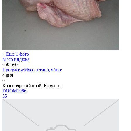
+ Ещё 1 фото
Мясо индюка
650
руб.
Продукты
/
Мясо, птица, яйцо
/
4 дня
0
Красноярский край, Козулька
DOOM1986
55