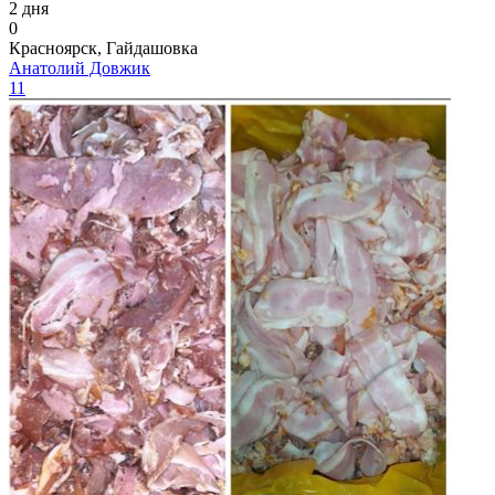
2 дня
0
Красноярск, Гайдашовка
Анатолий Довжик
11