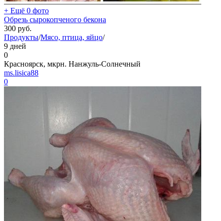
+ Ещё 0 фото
Обрезь сырокопченого бекона
300
руб.
Продукты
/
Мясо, птица, яйцо
/
9 дней
0
Красноярск, мкрн. Нанжуль-Солнечный
ms.lisica88
0