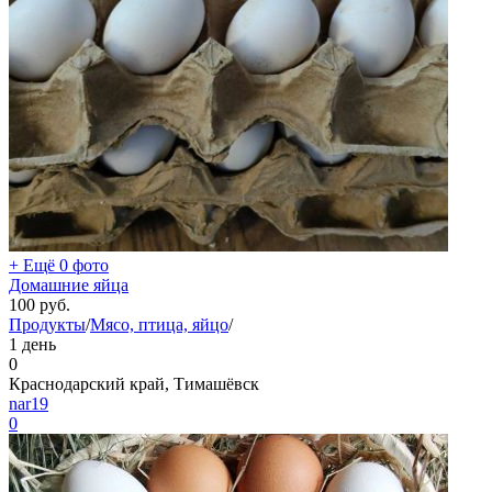
+ Ещё 0 фото
Домашние яйца
100
руб.
Продукты
/
Мясо, птица, яйцо
/
1 день
0
Краснодарский край, Тимашёвск
nar19
0