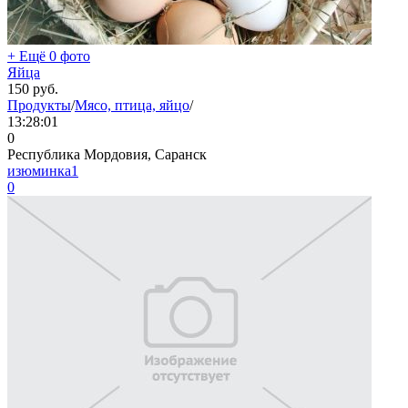
+ Ещё 0 фото
Яйца
150
руб.
Продукты
/
Мясо, птица, яйцо
/
13:28:01
0
Республика Мордовия, Саранск
изюминка1
0