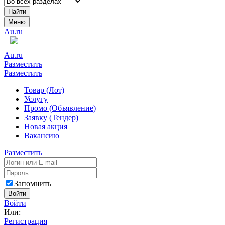
Найти
Меню
Au.ru
Au.ru
Разместить
Разместить
Товар (Лот)
Услугу
Промо (Объявление)
Заявку (Тендер)
Новая акция
Вакансию
Разместить
Запомнить
Войти
Войти
Или:
Регистрация