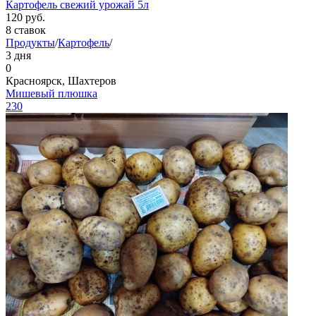
Картофель свежий урожай 5л
120
руб.
8 ставок
Продукты
/
Картофель
/
3 дня
0
Красноярск, Шахтеров
Мишевый плюшка
230