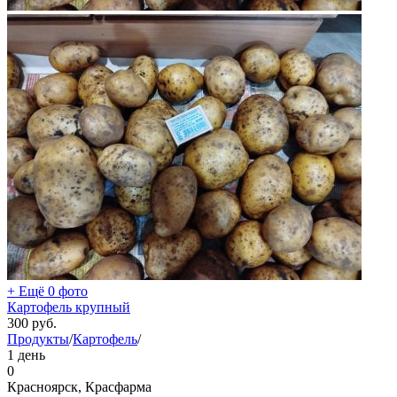
+ Ещё 0 фото
Картофель крупный
300
руб.
Продукты
/
Картофель
/
1 день
0
Красноярск, Красфарма