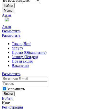
Найти
Меню
Au.ru
Au.ru
Разместить
Разместить
Товар (Лот)
Услугу
Промо (Объявление)
Заявку (Тендер)
Новая акция
Вакансию
Разместить
Запомнить
Войти
Войти
Или:
Регистрация