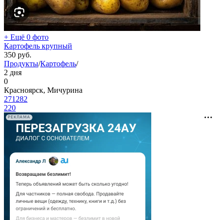
+ Ещё 0 фото
Картофель крупный
350
руб.
Продукты
/
Картофель
/
2 дня
0
Красноярск, Мичурина
271282
220
РЕКЛАМА