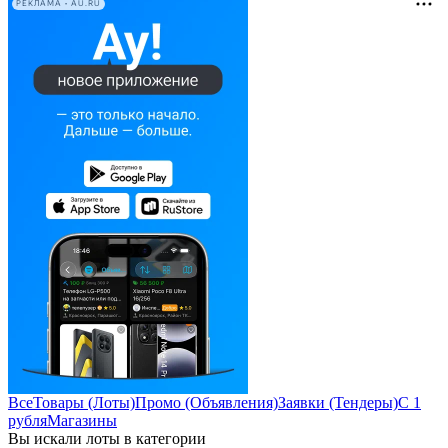
РЕКЛАМА • AU.RU
Все
Товары (Лоты)
Промо (Объявления)
Заявки (Тендеры)
С 1
рубля
Магазины
Вы искали лоты в категории