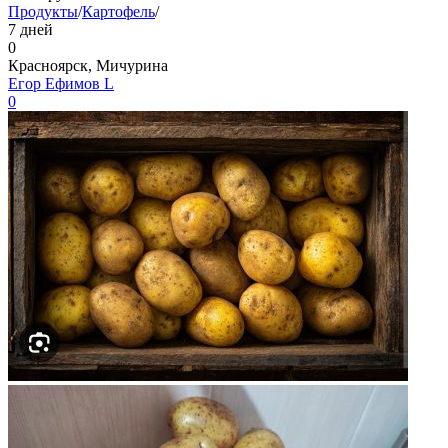
Продукты
/
Картофель
/
7 дней
0
Красноярск, Мичурина
Егор Ефимов L
0