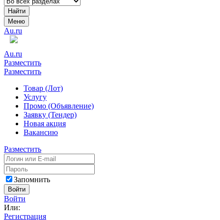
Найти
Меню
Au.ru
Au.ru
Разместить
Разместить
Товар (Лот)
Услугу
Промо (Объявление)
Заявку (Тендер)
Новая акция
Вакансию
Разместить
Запомнить
Войти
Войти
Или:
Регистрация