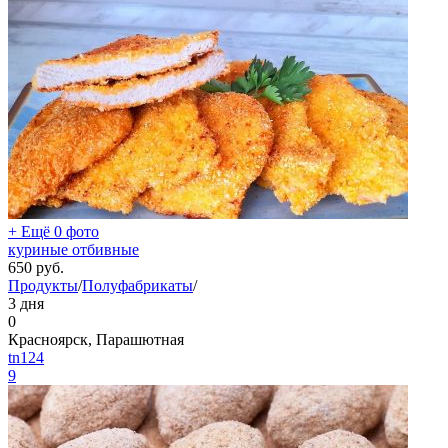
+ Ещё 0 фото
куриные отбивные
650
руб.
Продукты
/
Полуфабрикаты
/
3 дня
0
Красноярск, Парашютная
tn124
9