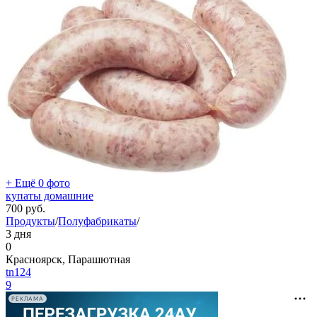
+ Ещё 0 фото
купаты домашние
700
руб.
Продукты
/
Полуфабрикаты
/
3 дня
0
Красноярск, Парашютная
tn124
9
РЕКЛАМА