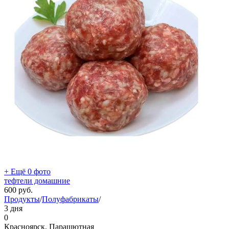
+ Ещё 0 фото
тефтели домашние
600
руб.
Продукты
/
Полуфабрикаты
/
3 дня
0
Красноярск, Парашютная