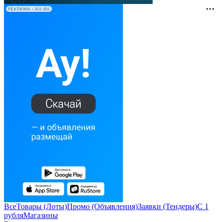
РЕКЛАМА • AU.RU
Все
Товары (Лоты)
Промо (Объявления)
Заявки (Тендеры)
С 1
рубля
Магазины