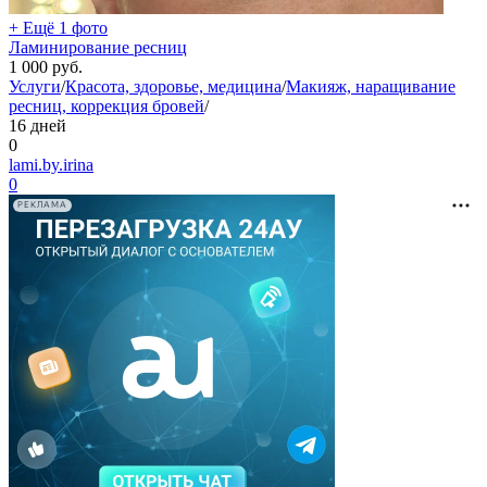
+ Ещё 1 фото
Ламинирование ресниц
1 000
руб.
Услуги
/
Красота, здоровье, медицина
/
Макияж, наращивание
ресниц, коррекция бровей
/
16 дней
0
lami.by.irina
0
РЕКЛАМА