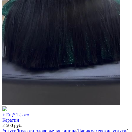
+ Ещё 1 фото
Кератин
2 500
руб.
Услуги
/
Красота, здоровье, медицина
/
Парикмахерские услуги
/