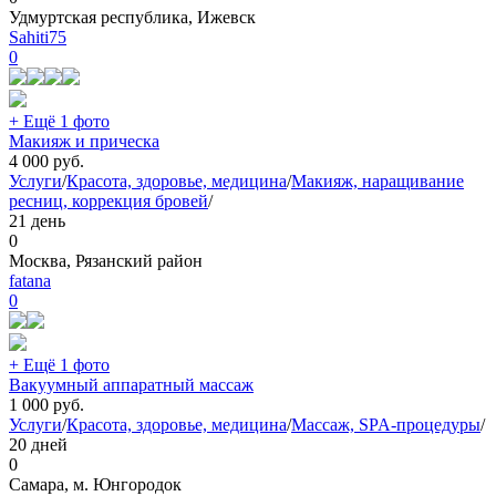
Удмуртская республика, Ижевск
Sahiti75
0
+ Ещё 1 фото
Макияж и прическа
4 000
руб.
Услуги
/
Красота, здоровье, медицина
/
Макияж, наращивание
ресниц, коррекция бровей
/
21 день
0
Москва, Рязанский район
fatana
0
+ Ещё 1 фото
Вакуумный аппаратный массаж
1 000
руб.
Услуги
/
Красота, здоровье, медицина
/
Массаж, SPA-процедуры
/
20 дней
0
Самара, м. Юнгородок