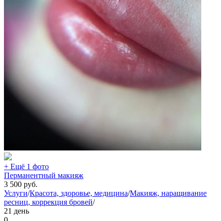
+ Ещё 1 фото
Перманентный макияж
3 500
руб.
Услуги
/
Красота, здоровье, медицина
/
Макияж, наращивание
ресниц, коррекция бровей
/
21 день
0