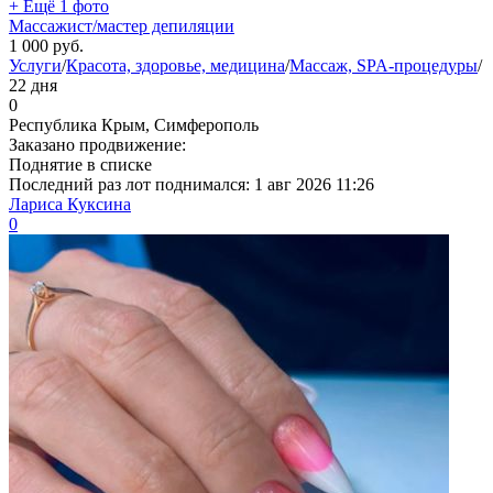
+ Ещё 1 фото
Массажист/мастер депиляции
1 000
руб.
Услуги
/
Красота, здоровье, медицина
/
Массаж, SPA-процедуры
/
22 дня
0
Республика Крым, Симферополь
Заказано продвижение:
Поднятие в списке
Последний раз лот поднимался:
1 авг 2026 11:26
Лариса Куксина
0