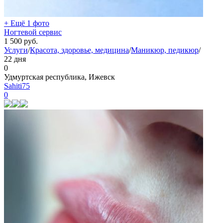
+ Ещё 1 фото
Ногтевой сервис
1 500
руб.
Услуги
/
Красота, здоровье, медицина
/
Маникюр, педикюр
/
22 дня
0
Удмуртская республика, Ижевск
Sahiti75
0