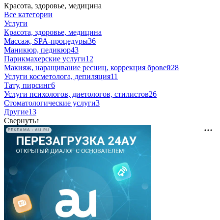
Красота, здоровье, медицина
Все категории
Услуги
Красота, здоровье, медицина
Массаж, SPA-процедуры
36
Маникюр, педикюр
43
Парикмахерские услуги
12
Макияж, наращивание ресниц, коррекция бровей
28
Услуги косметолога, депиляция
11
Тату, пирсинг
6
Услуги психологов, диетологов, стилистов
26
Стоматологические услуги
3
Другие
13
Свернуть
↑
РЕКЛАМА • AU.RU