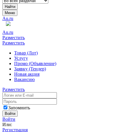
Найти
Меню
Au.ru
Au.ru
Разместить
Разместить
Товар (Лот)
Услугу
Промо (Объявление)
Заявку (Тендер)
Новая акция
Вакансию
Разместить
Запомнить
Войти
Войти
Или:
Регистрация