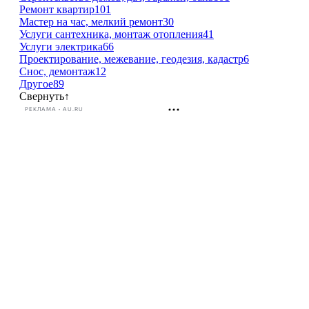
Ремонт квартир
101
Мастер на час, мелкий ремонт
30
Услуги сантехника, монтаж отопления
41
Услуги электрика
66
Проектирование, межевание, геодезия, кадастр
6
Снос, демонтаж
12
Другое
89
Свернуть
↑
РЕКЛАМА • AU.RU