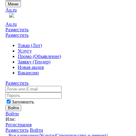
Меню
Au.ru
Au.ru
Разместить
Разместить
Товар (Лот)
Услугу
Промо (Объявление)
Заявку (Тендер)
Новая акция
Вакансию
Разместить
Запомнить
Войти
Войти
Или:
Регистрация
Разместить
Войти
Все категории
/
Услуги
/
Строительство и ремонт
/