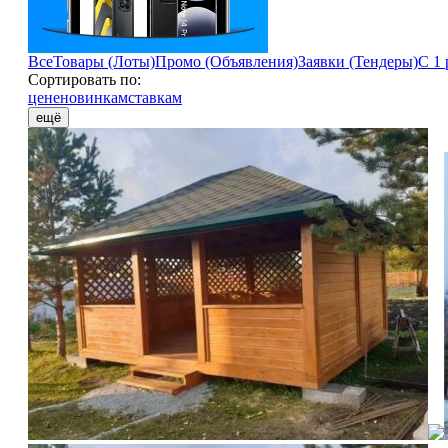
Все
Товары (Лоты)
Промо (Объявления)
Заявки (Тендеры)
С 1 
Сортировать по:
цене
новинкам
ставкам
ещё