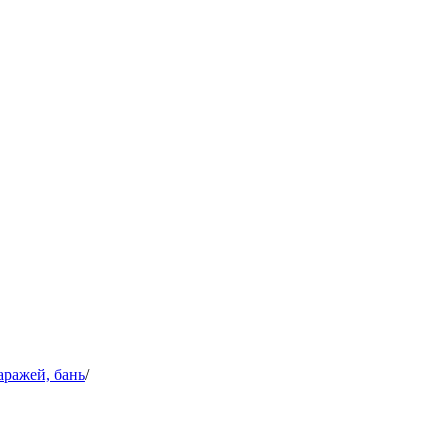
аражей, бань
/