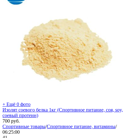
+ Ещё 0 фото
Изолят соевого белка 1кг (Спортивное питание, соя, soy,
соевый протеин)
700
руб.
Спортивные товары
/
Спортивное питание, витамины
/
06:25:00
41