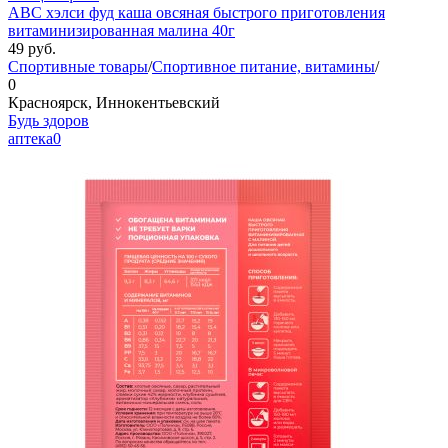
АВС хэлси фуд каша овсяная быстрого приготовления
витаминизированная малина 40г
49
руб.
Спортивные товары
/
Спортивное питание, витамины
/
0
Красноярск, Иннокентьевский
Будь здоров
аптека
0