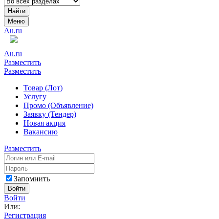
Найти
Меню
Au.ru
Au.ru
Разместить
Разместить
Товар (Лот)
Услугу
Промо (Объявление)
Заявку (Тендер)
Новая акция
Вакансию
Разместить
Запомнить
Войти
Войти
Или:
Регистрация