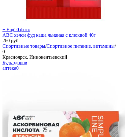
+ Ещё 0 фото
АВС хэлси фуд каша льняная с клюквой 40г
260
руб.
Спортивные товары
/
Спортивное питание, витамины
/
0
Красноярск, Иннокентьевский
Будь здоров
аптека
0