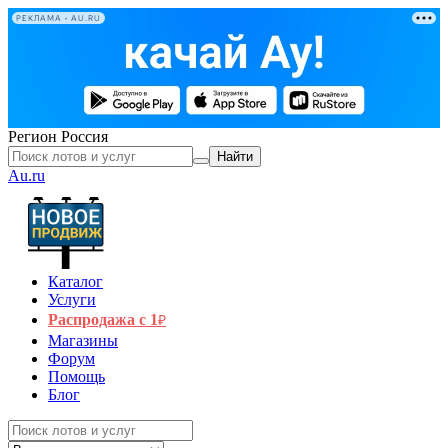
РЕКЛАМА • AU.RU
Регион
Россия
Найти
Au.ru
Каталог
Услуги
Распродажа с 1
₽
Магазины
Форум
Помощь
Блог