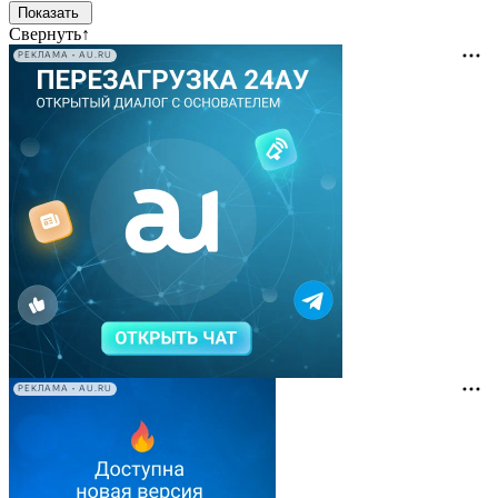
Свернуть
↑
РЕКЛАМА • AU.RU
РЕКЛАМА • AU.RU